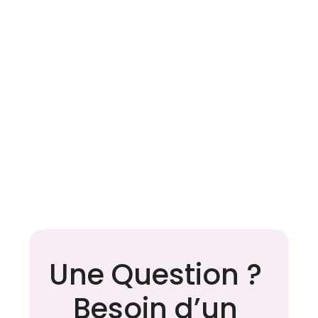
Apnée du sommeil : les 
Une Question ? 
idées reçues qui retardent 
le diagnostic
Besoin d’un 