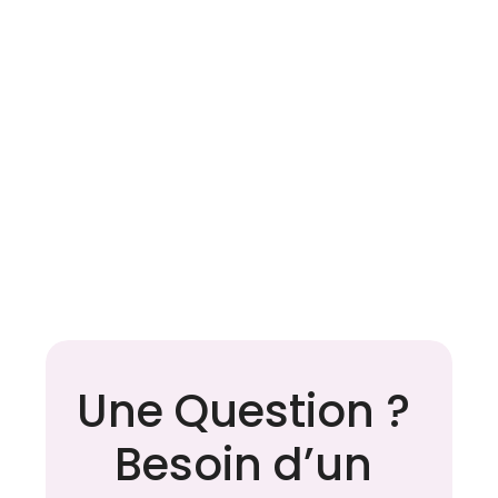
Apnée du sommeil : les 
Une Question ? 
idées reçues qui retardent 
le diagnostic
Besoin d’un 