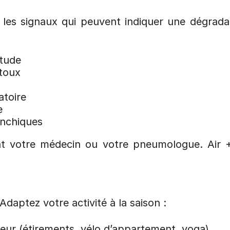
 les signaux qui peuvent indiquer une dégradat
itude
toux
atoire
e
onchiques
t votre médecin ou votre pneumologue. Air +
daptez votre activité à la saison :
rieur (étirements, vélo d’appartement, yoga)