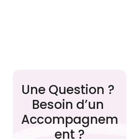
Apnée du sommeil : les 
Une Question ? 
idées reçues qui retardent 
le diagnostic
Besoin d’un 
Accompagnem
ent ?