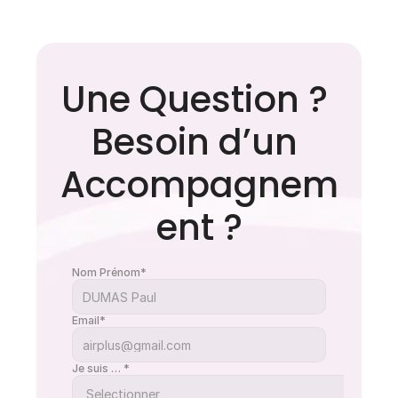
Apnée du sommeil : les 
Une Question ? 
idées reçues qui retardent 
le diagnostic
Besoin d’un 
Accompagnem
ent ?
Nom Prénom*
Email*
Je suis … *