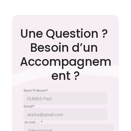
Apnée du sommeil : les 
Une Question ? 
idées reçues qui retardent 
le diagnostic
Besoin d’un 
Accompagnem
ent ?
Nom Prénom*
Email*
Je suis … *