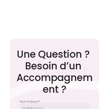
Apnée du sommeil : les 
Une Question ? 
idées reçues qui retardent 
le diagnostic
Besoin d’un 
Accompagnem
ent ?
Nom Prénom*