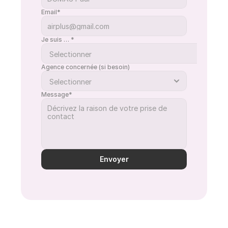
Email*
Je suis … *
Agence concernée (si besoin)
Message*
Envoyer